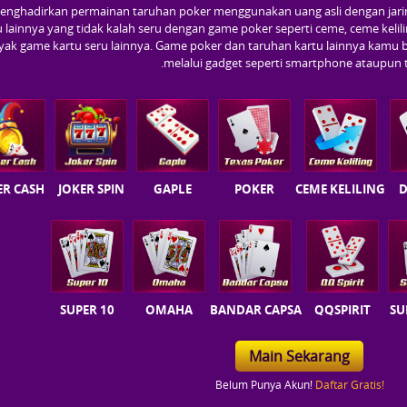
nghadirkan permainan taruhan poker menggunakan uang asli dengan jaringa
 lainnya yang tidak kalah seru dengan game poker seperti ceme, ceme kelil
yak game kartu seru lainnya. Game poker dan taruhan kartu lainnya kam
.melalui gadget seperti smartphone ataupun t
ER CASH
JOKER SPIN
GAPLE
POKER
CEME KELILING
SUPER 10
OMAHA
BANDAR CAPSA
QQSPIRIT
SU
Main Sekarang
Belum Punya Akun!
Daftar Gratis!