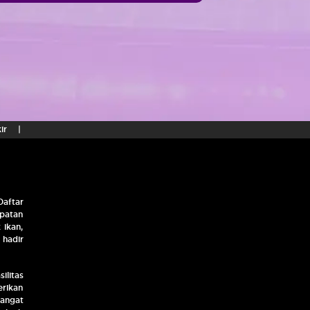
ir
|
Daftar
patan
 ikan,
 hadir
ilitas
rikan
sangat