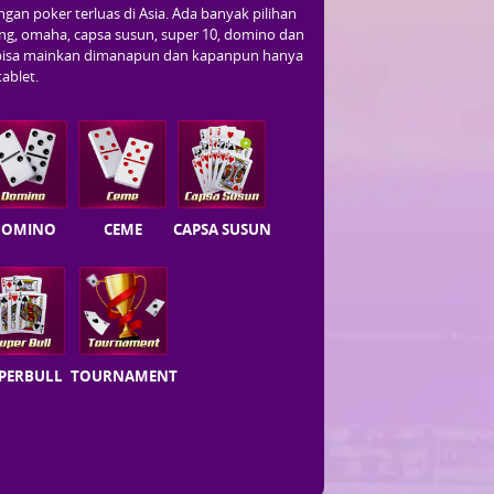
n poker terluas di Asia. Ada banyak pilihan
ing, omaha, capsa susun, super 10, domino dan
u bisa mainkan dimanapun dan kapanpun hanya
ablet.
DOMINO
CEME
CAPSA SUSUN
PERBULL
TOURNAMENT