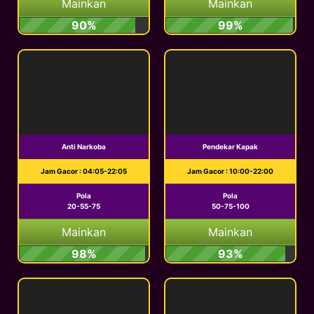
Mainkan
Mainkan
90%
99%
Anti Narkoba
Pendekar Kapak
Jam Gacor : 04:05-22:05
Jam Gacor : 10:00-22:00
Pola
Pola
20-55-75
50-75-100
Mainkan
Mainkan
98%
93%