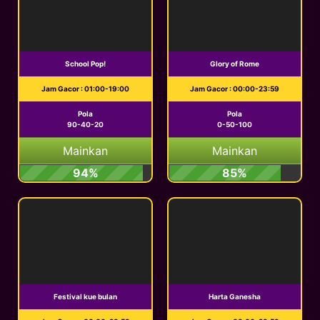
School Pop!
Glory of Rome
Jam Gacor : 01:00-19:00
Jam Gacor : 00:00-23:59
Pola
Pola
90-40-20
0-50-100
Mainkan
Mainkan
94%
85%
Festival kue bulan
Harta Ganesha