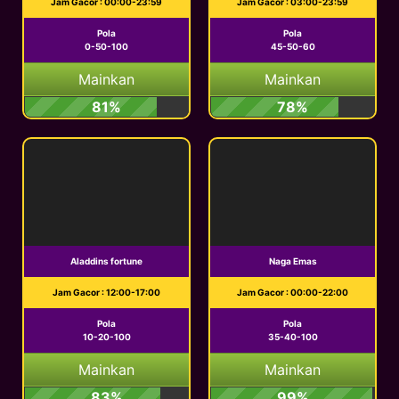
Jam Gacor : 00:00-23:59
Jam Gacor : 03:00-23:59
Pola
Pola
0-50-100
45-50-60
Mainkan
Mainkan
81%
78%
Aladdins fortune
Naga Emas
Jam Gacor : 12:00-17:00
Jam Gacor : 00:00-22:00
Pola
Pola
10-20-100
35-40-100
Mainkan
Mainkan
83%
99%