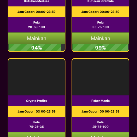
Kutukan Medusa
Kutukan Piramida
Jam Gacor : 00:00-23:59
Jam Gacor : 00:00-23:59
Pola
Pola
20-50-100
35-75-100
Mainkan
Mainkan
94%
99%
Crypto Profits
Poker Mania
Jam Gacor : 03:00-23:59
Jam Gacor : 00:00-23:59
Pola
Pola
75-25-35
25-75-100