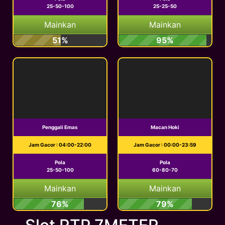
25-50-100
25-25-50
Mainkan
Mainkan
51%
95%
Penggali Emas
Macan Hoki
Jam Gacor : 04:00-22:00
Jam Gacor : 00:00-23:59
Pola
Pola
25-50-100
60-80-70
Mainkan
Mainkan
76%
79%