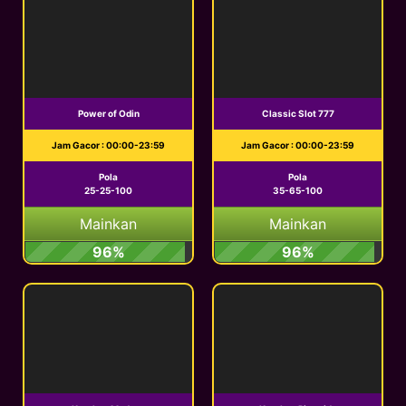
Power of Odin
Classic Slot 777
Jam Gacor : 00:00-23:59
Jam Gacor : 00:00-23:59
Pola
Pola
25-25-100
35-65-100
Mainkan
Mainkan
96%
96%