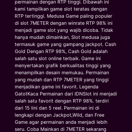
permainan dengan RTP tinggi. Dibawah ini
kami tampilkan game slot teratas dengan
RTP tertinggi. Medusa Game paling populer
di slot 7METER dengan winrate RTP 98% ini
menjadi game slot yang wajib dicoba. Tidak
hanya mudah dimainkan, Slot medusa juga
termasuk game yang gampang jackpot. Cash
Gold Dengan RTP 98%, Cash Gold adalah
salah satu slot online terbaik. Game ini
menyertakan grafik berkualitas tinggi yang
menampilkan desain memukau. Permainan
yang mudah dan RTP 7METER yang tinggi
menjadikan game ini favorit. Legenda
GatotKaca Permainan dari IDNSlot ini menjadi
salah satu favorit dengan RTP 98%. terdiri
dari 15 lini dan 5 reel. Permainan ini di
lengkapi dengan Jackpot,Wild, dan Free
Game agar permainan anda menjadi lebih
seru. Coba Mainkan di 7METER sekarang