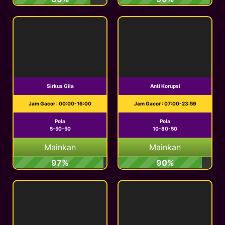
Sirkus Gila
Anti Korupsi
Jam Gacor : 00:00-16:00
Jam Gacor : 07:00-23:59
Pola
Pola
5-50-50
10-80-50
Mainkan
Mainkan
97%
90%