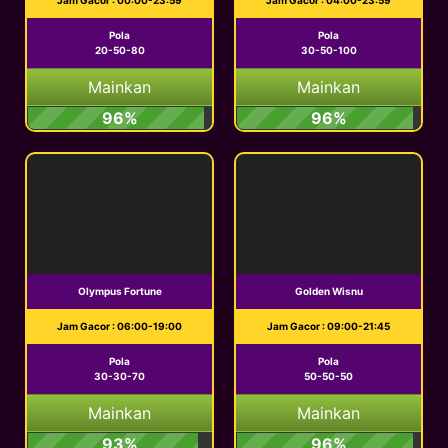
Jam Gacor : 00:00-23:59
Jam Gacor : 04:00-23:59
Pola
Pola
20-50-80
30-50-100
Mainkan
Mainkan
96%
96%
Olympus Fortune
Golden Wisnu
Jam Gacor : 06:00-19:00
Jam Gacor : 09:00-21:45
Pola
Pola
30-30-70
50-50-50
Mainkan
Mainkan
93%
96%