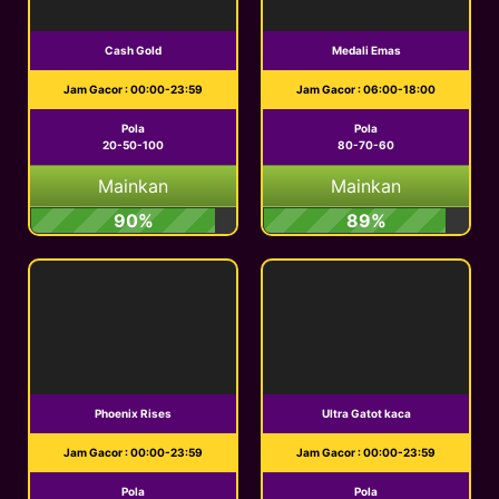
Cash Gold
Medali Emas
Jam Gacor : 00:00-23:59
Jam Gacor : 06:00-18:00
Pola
Pola
20-50-100
80-70-60
Mainkan
Mainkan
90%
89%
Phoenix Rises
Ultra Gatot kaca
Jam Gacor : 00:00-23:59
Jam Gacor : 00:00-23:59
Pola
Pola