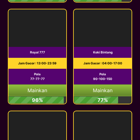
Royal 777
Koki Bintang
Jam Gacor : 13:00-23:59
Jam Gacor : 04:00-17:00
Pola
Pola
77-77-77
90-100-150
Mainkan
Mainkan
96%
77%