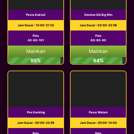
Pesta Koktail
Domino QQ Big Win
Jam Gacor : 13:00-21:30
Jam Gacor : 03:00-23:59
Pola
Pola
40-80-101
60-80-90
Mainkan
Mainkan
95%
94%
Pos Kamling
Pasar Malam
Jam Gacor : 00:00-23:59
Jam Gacor : 05:00-14:00
Pola
Pola