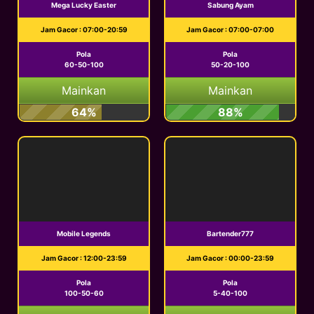
Mega Lucky Easter
Sabung Ayam
Jam Gacor : 07:00-20:59
Jam Gacor : 07:00-07:00
Pola
Pola
60-50-100
50-20-100
Mainkan
Mainkan
64%
88%
Mobile Legends
Bartender777
Jam Gacor : 12:00-23:59
Jam Gacor : 00:00-23:59
Pola
Pola
100-50-60
5-40-100