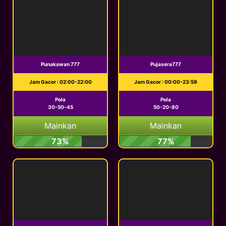
Punakawan 777
Pujasera777
Jam Gacor : 02:00-22:00
Jam Gacor : 00:00-23:59
Pola
Pola
30-50-45
50-20-80
Mainkan
Mainkan
73%
77%