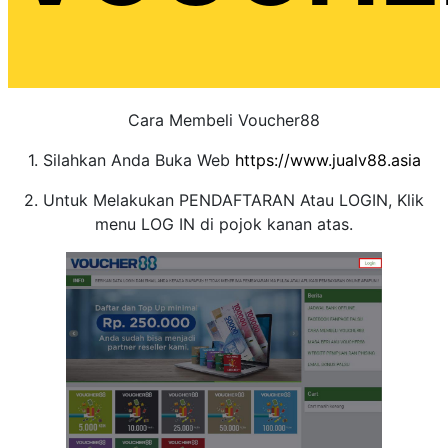
Cara Membeli Voucher88
1. Silahkan Anda Buka Web
https://www.jualv88.asia
2. Untuk Melakukan PENDAFTARAN Atau LOGIN, Klik
menu LOG IN di pojok kanan atas.