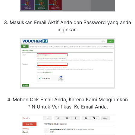
3. Masukkan Email Aktif Anda dan Password yang anda
inginkan.
4. Mohon Cek Email Anda, Karena Kami Mengirimkan
PIN Untuk Verifikasi Ke Email Anda.