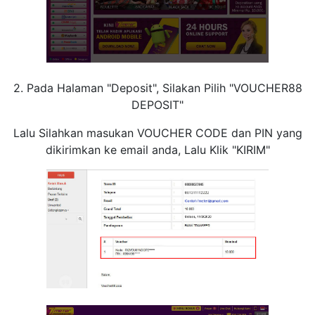
2. Pada Halaman "Deposit", Silakan Pilih "VOUCHER88
DEPOSIT"
Lalu Silahkan masukan VOUCHER CODE dan PIN yang
dikirimkan ke email anda, Lalu Klik "KIRIM"